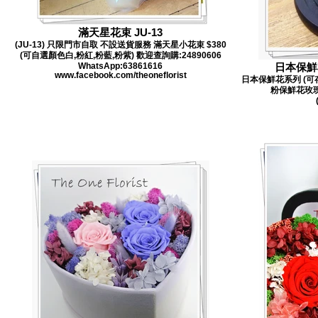
滿天星花束 JU-13
(JU-13) 只限門市自取 不設送貨服務 滿天星小花束 $380
(可自選顏色白,粉紅,粉藍,粉紫) 歡迎查詢購:24890606
WhatsApp:63861616
日本保鮮花
www.facebook.com/theoneflorist
日本保鮮花系列 (可存放
粉保鮮花玫瑰 (